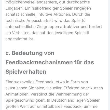
möglicherweise langsamere, gut durchdachte
Eingaben. Ein risikofreudiger Spieler hingegen
schätzt schnelle, intuitive Aktionen. Durch die
technische Anpassbarkeit wird das Spiel für
unterschiedliche Zielgruppen attraktiver und fördert
ein Verhalten, das auf den jeweiligen Spielstil
abgestimmt ist.
c. Bedeutung von
Feedbackmechanismen für das
Spielverhalten
Eindrucksvolles Feedback, etwa in Form von
akustischen Signalen, visuellen Effekten oder kurzen
Animationen, verstärkt die Wahrnehmung der
Spielgeschwindigkeit. In Deutschland legen Spieler
großen Wert auf unmittelbares Feedback, um ihre