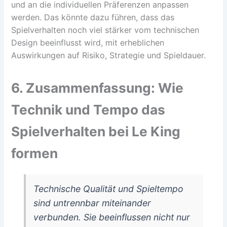
und an die individuellen Präferenzen anpassen
werden. Das könnte dazu führen, dass das
Spielverhalten noch viel stärker vom technischen
Design beeinflusst wird, mit erheblichen
Auswirkungen auf Risiko, Strategie und Spieldauer.
6. Zusammenfassung: Wie
Technik und Tempo das
Spielverhalten bei Le King
formen
Technische Qualität und Spieltempo
sind untrennbar miteinander
verbunden. Sie beeinflussen nicht nur