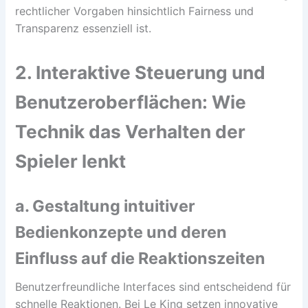
rechtlicher Vorgaben hinsichtlich Fairness und
Transparenz essenziell ist.
2. Interaktive Steuerung und
Benutzeroberflächen: Wie
Technik das Verhalten der
Spieler lenkt
a. Gestaltung intuitiver
Bedienkonzepte und deren
Einfluss auf die Reaktionszeiten
Benutzerfreundliche Interfaces sind entscheidend für
schnelle Reaktionen. Bei Le King setzen innovative