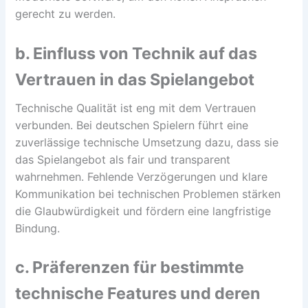
gerecht zu werden.
b. Einfluss von Technik auf das
Vertrauen in das Spielangebot
Technische Qualität ist eng mit dem Vertrauen
verbunden. Bei deutschen Spielern führt eine
zuverlässige technische Umsetzung dazu, dass sie
das Spielangebot als fair und transparent
wahrnehmen. Fehlende Verzögerungen und klare
Kommunikation bei technischen Problemen stärken
die Glaubwürdigkeit und fördern eine langfristige
Bindung.
c. Präferenzen für bestimmte
technische Features und deren