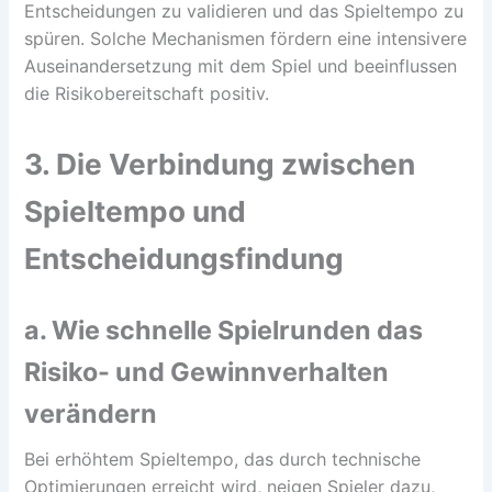
Entscheidungen zu validieren und das Spieltempo zu
spüren. Solche Mechanismen fördern eine intensivere
Auseinandersetzung mit dem Spiel und beeinflussen
die Risikobereitschaft positiv.
3. Die Verbindung zwischen
Spieltempo und
Entscheidungsfindung
a. Wie schnelle Spielrunden das
Risiko- und Gewinnverhalten
verändern
Bei erhöhtem Spieltempo, das durch technische
Optimierungen erreicht wird, neigen Spieler dazu,