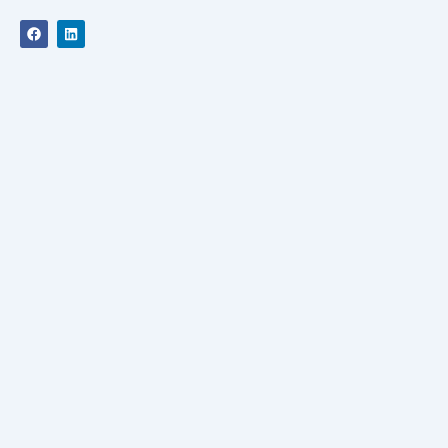
Skip
F
L
to
a
i
c
n
content
e
k
b
e
o
d
o
i
k
n