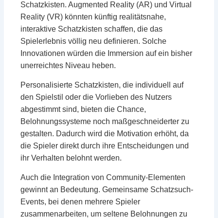
Schatzkisten. Augmented Reality (AR) und Virtual
Reality (VR) könnten künftig realitätsnahe,
interaktive Schatzkisten schaffen, die das
Spielerlebnis völlig neu definieren. Solche
Innovationen würden die Immersion auf ein bisher
unerreichtes Niveau heben.
Personalisierte Schatzkisten, die individuell auf
den Spielstil oder die Vorlieben des Nutzers
abgestimmt sind, bieten die Chance,
Belohnungssysteme noch maßgeschneiderter zu
gestalten. Dadurch wird die Motivation erhöht, da
die Spieler direkt durch ihre Entscheidungen und
ihr Verhalten belohnt werden.
Auch die Integration von Community-Elementen
gewinnt an Bedeutung. Gemeinsame Schatzsuch-
Events, bei denen mehrere Spieler
zusammenarbeiten, um seltene Belohnungen zu