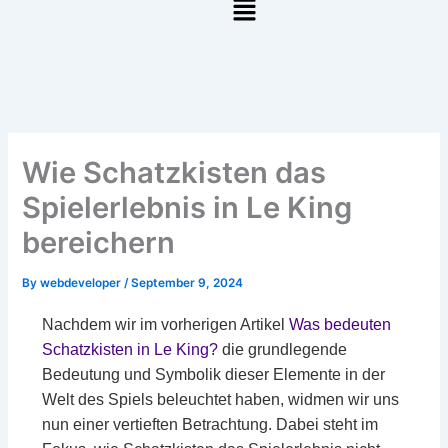
Wie Schatzkisten das
Spielerlebnis in Le King
bereichern
By
webdeveloper
/
September 9, 2024
Nachdem wir im vorherigen Artikel
Was bedeuten
Schatzkisten in Le King?
die grundlegende
Bedeutung und Symbolik dieser Elemente in der
Welt des Spiels beleuchtet haben, widmen wir uns
nun einer vertieften Betrachtung. Dabei steht im