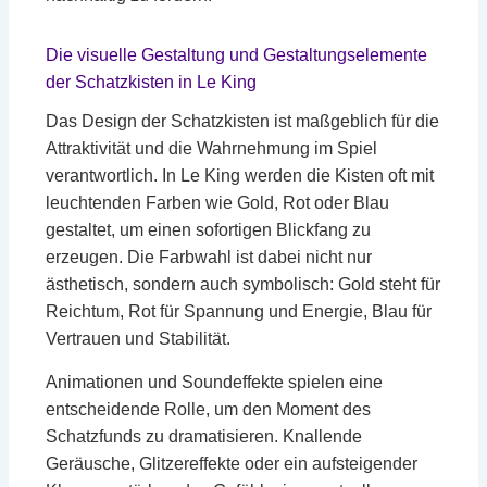
Die visuelle Gestaltung und Gestaltungselemente
der Schatzkisten in Le King
Das Design der Schatzkisten ist maßgeblich für die
Attraktivität und die Wahrnehmung im Spiel
verantwortlich. In Le King werden die Kisten oft mit
leuchtenden Farben wie Gold, Rot oder Blau
gestaltet, um einen sofortigen Blickfang zu
erzeugen. Die Farbwahl ist dabei nicht nur
ästhetisch, sondern auch symbolisch: Gold steht für
Reichtum, Rot für Spannung und Energie, Blau für
Vertrauen und Stabilität.
Animationen und Soundeffekte spielen eine
entscheidende Rolle, um den Moment des
Schatzfunds zu dramatisieren. Knallende
Geräusche, Glitzereffekte oder ein aufsteigender