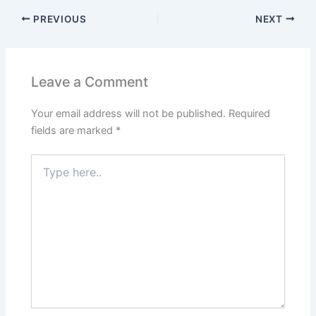
PREVIOUS
NEXT
Leave a Comment
Your email address will not be published.
Required
fields are marked
*
Type
here..