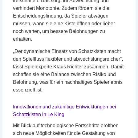
freischalten. Das sorgt für Abwechslung und
verhindert Monotonie. Zudem fördern sie die
Entscheidungsfindung, da Spieler abwägen
müssen, wann sie eine Kiste öffnen oder lieber
noch warten, um bessere Belohnungen zu
erhalten.
„Der dynamische Einsatz von Schatzkisten macht
den Spielfluss flexibler und abwechslungsreicher“,
fasst Spielexperte Klaus Richter zusammen. Damit
schaffen sie eine Balance zwischen Risiko und
Belohnung, was für ein nachhaltiges Spielerlebnis
essenziell ist.
Innovationen und zukünftige Entwicklungen bei
Schatzkisten in Le King
Mit Blick auf technologische Fortschritte eröffnen
sich neue Möglichkeiten für die Gestaltung von