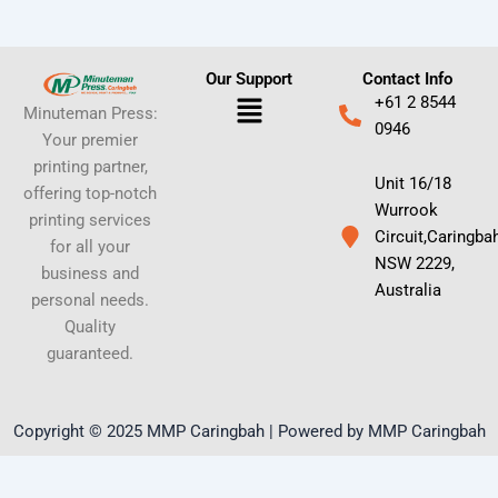
Our Support
Contact Info
Menu
+61 2 8544
Minuteman Press:
0946
Your premier
printing partner,
Unit 16/18
offering top-notch
Wurrook
printing services
Circuit,Caringba
for all your
NSW 2229,
business and
Australia
personal needs.
Quality
guaranteed.
Copyright © 2025 MMP Caringbah | Powered by MMP Caringbah