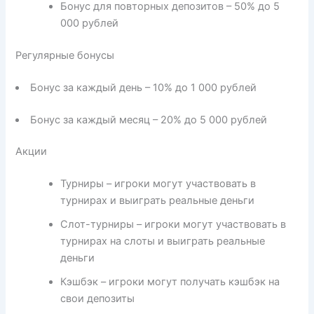
Бонус для повторных депозитов – 50% до 5
000 рублей
Регулярные бонусы
Бонус за каждый день – 10% до 1 000 рублей
Бонус за каждый месяц – 20% до 5 000 рублей
Акции
Турниры – игроки могут участвовать в
турнирах и выиграть реальные деньги
Слот-турниры – игроки могут участвовать в
турнирах на слоты и выиграть реальные
деньги
Кэшбэк – игроки могут получать кэшбэк на
свои депозиты