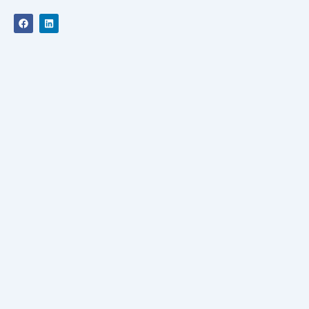
Skip
F
L
to
a
i
c
n
content
e
k
b
e
o
d
o
i
k
n