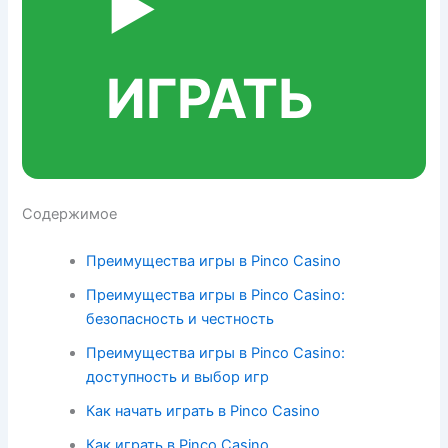
▶️
ИГРАТЬ
Содержимое
Преимущества игры в Pinco Casino
Преимущества игры в Pinco Casino:
безопасность и честность
Преимущества игры в Pinco Casino:
доступность и выбор игр
Как начать играть в Pinco Casino
Как играть в Pinco Casino