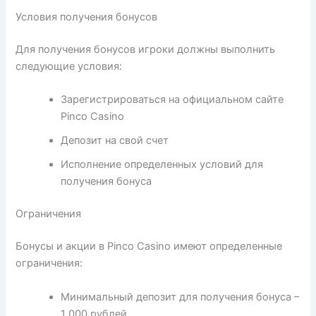
Условия получения бонусов
Для получения бонусов игроки должны выполнить
следующие условия:
Зарегистрироваться на официальном сайте
Pinco Casino
Депозит на свой счет
Исполнение определенных условий для
получения бонуса
Ограничения
Бонусы и акции в Pinco Casino имеют определенные
ограничения:
Минимальный депозит для получения бонуса –
1 000 рублей