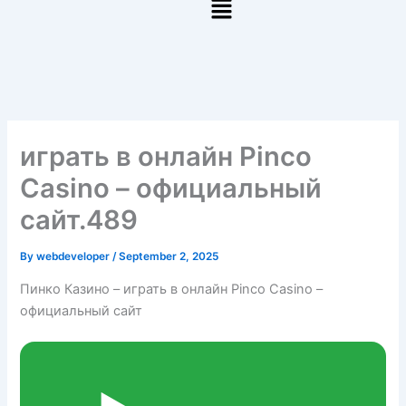
играть в онлайн Pinco
Casino – официальный
сайт.489
By
webdeveloper
/
September 2, 2025
Пинко Казино – играть в онлайн Pinco Casino –
официальный сайт