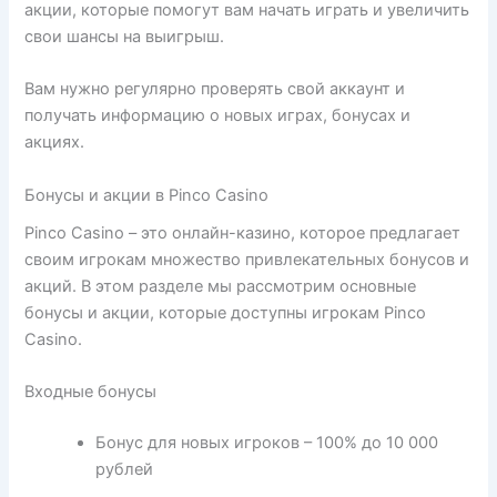
акции, которые помогут вам начать играть и увеличить
свои шансы на выигрыш.
Вам нужно регулярно проверять свой аккаунт и
получать информацию о новых играх, бонусах и
акциях.
Бонусы и акции в Pinco Casino
Pinco Casino – это онлайн-казино, которое предлагает
своим игрокам множество привлекательных бонусов и
акций. В этом разделе мы рассмотрим основные
бонусы и акции, которые доступны игрокам Pinco
Casino.
Входные бонусы
Бонус для новых игроков – 100% до 10 000
рублей