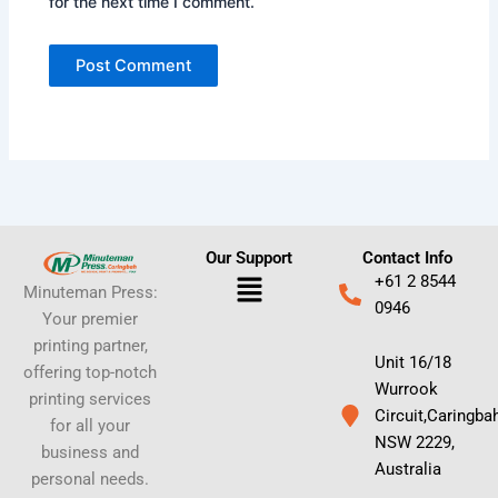
for the next time I comment.
Our Support
Contact Info
Menu
+61 2 8544
Minuteman Press:
0946
Your premier
printing partner,
Unit 16/18
offering top-notch
Wurrook
printing services
Circuit,Caringba
for all your
NSW 2229,
business and
Australia
personal needs.