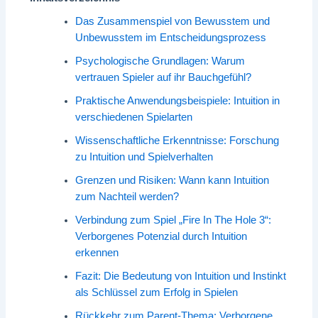
Das Zusammenspiel von Bewusstem und
Unbewusstem im Entscheidungsprozess
Psychologische Grundlagen: Warum
vertrauen Spieler auf ihr Bauchgefühl?
Praktische Anwendungsbeispiele: Intuition in
verschiedenen Spielarten
Wissenschaftliche Erkenntnisse: Forschung
zu Intuition und Spielverhalten
Grenzen und Risiken: Wann kann Intuition
zum Nachteil werden?
Verbindung zum Spiel „Fire In The Hole 3“:
Verborgenes Potenzial durch Intuition
erkennen
Fazit: Die Bedeutung von Intuition und Instinkt
als Schlüssel zum Erfolg in Spielen
Rückkehr zum Parent-Thema: Verborgene