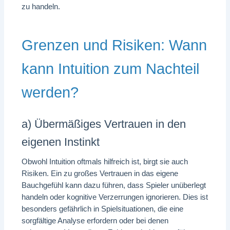
zu handeln.
Grenzen und Risiken: Wann
kann Intuition zum Nachteil
werden?
a) Übermäßiges Vertrauen in den
eigenen Instinkt
Obwohl Intuition oftmals hilfreich ist, birgt sie auch
Risiken. Ein zu großes Vertrauen in das eigene
Bauchgefühl kann dazu führen, dass Spieler unüberlegt
handeln oder kognitive Verzerrungen ignorieren. Dies ist
besonders gefährlich in Spielsituationen, die eine
sorgfältige Analyse erfordern oder bei denen