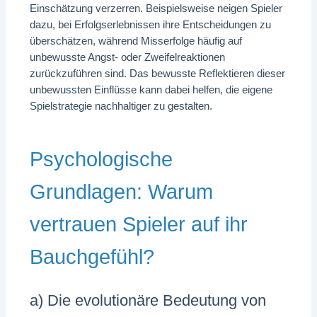
Einschätzung verzerren. Beispielsweise neigen Spieler
dazu, bei Erfolgserlebnissen ihre Entscheidungen zu
überschätzen, während Misserfolge häufig auf
unbewusste Angst- oder Zweifelreaktionen
zurückzuführen sind. Das bewusste Reflektieren dieser
unbewussten Einflüsse kann dabei helfen, die eigene
Spielstrategie nachhaltiger zu gestalten.
Psychologische
Grundlagen: Warum
vertrauen Spieler auf ihr
Bauchgefühl?
a) Die evolutionäre Bedeutung von