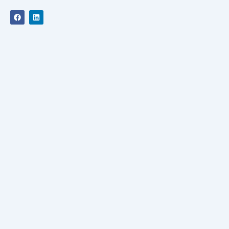
Skip
F
L
to
a
i
c
n
content
e
k
b
e
o
d
o
i
k
n