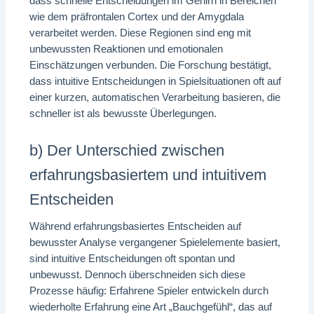
dass schnelle Entscheidungen im Gehirn in Bereichen
wie dem präfrontalen Cortex und der Amygdala
verarbeitet werden. Diese Regionen sind eng mit
unbewussten Reaktionen und emotionalen
Einschätzungen verbunden. Die Forschung bestätigt,
dass intuitive Entscheidungen in Spielsituationen oft auf
einer kurzen, automatischen Verarbeitung basieren, die
schneller ist als bewusste Überlegungen.
b) Der Unterschied zwischen
erfahrungsbasiertem und intuitivem
Entscheiden
Während erfahrungsbasiertes Entscheiden auf
bewusster Analyse vergangener Spielelemente basiert,
sind intuitive Entscheidungen oft spontan und
unbewusst. Dennoch überschneiden sich diese
Prozesse häufig: Erfahrene Spieler entwickeln durch
wiederholte Erfahrung eine Art „Bauchgefühl“, das auf