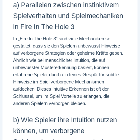
a) Parallelen zwischen instinktivem
Spielverhalten und Spielmechaniken
in Fire In The Hole 3
In „Fire In The Hole 3“ sind viele Mechaniken so
gestaltet, dass sie den Spielern unbewusst Hinweise
auf verborgene Strategien oder geheime Kräfte geben.
Ähnlich wie bei menschlicher Intuition, die auf
unbewusster Mustererkennung basiert, können
erfahrene Spieler durch ein feines Gespür für subtile
Hinweise im Spiel verborgene Mechanismen
aufdecken. Dieses intuitive Erkennen ist oft der
Schlüssel, um im Spiel Vorteile zu erlangen, die
anderen Spielern verborgen bleiben.
b) Wie Spieler ihre Intuition nutzen
können, um verborgene