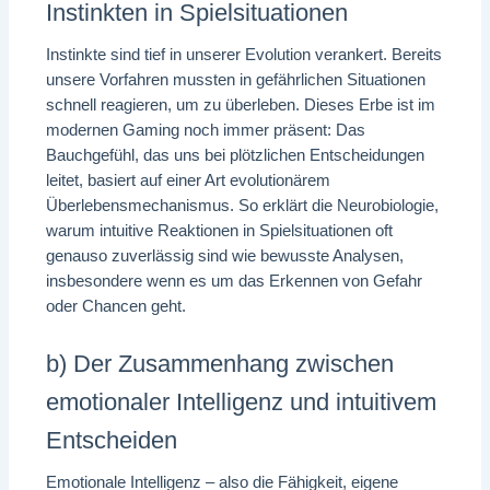
Instinkten in Spielsituationen
Instinkte sind tief in unserer Evolution verankert. Bereits
unsere Vorfahren mussten in gefährlichen Situationen
schnell reagieren, um zu überleben. Dieses Erbe ist im
modernen Gaming noch immer präsent: Das
Bauchgefühl, das uns bei plötzlichen Entscheidungen
leitet, basiert auf einer Art evolutionärem
Überlebensmechanismus. So erklärt die Neurobiologie,
warum intuitive Reaktionen in Spielsituationen oft
genauso zuverlässig sind wie bewusste Analysen,
insbesondere wenn es um das Erkennen von Gefahr
oder Chancen geht.
b) Der Zusammenhang zwischen
emotionaler Intelligenz und intuitivem
Entscheiden
Emotionale Intelligenz – also die Fähigkeit, eigene